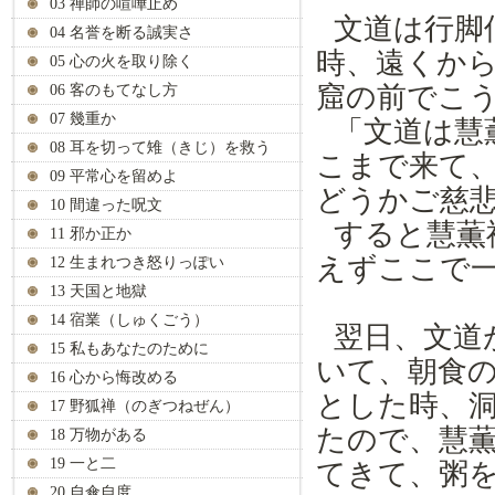
03 禅師の喧嘩止め
文道は行脚
04 名誉を断る誠実さ
時、遠くか
05 心の火を取り除く
窟の前
で
こ
06 客のもてなし方
07 幾重か
「
文道は
慧
08 耳を切って雉（きじ）を救う
こまで来て
09 平常心を留めよ
どう
かご
慈
10 間違った呪文
すると慧薫
11 邪か正か
えずここで
12 生まれつき怒りっぽい
13 天国と地獄
14 宿業（しゅくごう）
翌日、文道
15 私もあなたのために
いて、
朝食
16 心から悔改める
とした
時、
17 野狐禅（のぎつねぜん）
た
ので
、慧
18 万物がある
19 一と二
てきて、粥
20 自傘自度