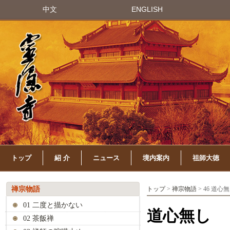
中文
ENGLISH
トップ
紹 介
ニュース
境内案内
祖師大徳
禅宗物語
トップ
>
禅宗物語
> 46 道心
01 二度と描かない
道心無し
02 茶飯禅