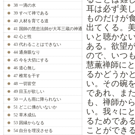
38 一滴の水
耳
は
必ず美
39 すべて禅である
ものだけが
40 人材を育てる道
出て
く
る。
41 国師の慧忠法師が大耳三蔵の神通
力を見抜く
いと聴かな
42 心と性
ある。欲望
43 代わることはできない
44 通身眼なり
ので、いつ
45 今を大切にする
慧薫禅師に
46 道心無し
るかどうか
47 椎茸を干す
い。その碗
48 一切皆空
であれ、ま
49 目玉が欲しい
50 一人も雨に降られない
も、
禅師か
51 どこに佛がいないか
い。我々に
52 草木成仏
る
ため
であ
53 因縁からなる
ことができ
54 自分を埋没させる