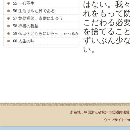
はない。我
55 一心不生
56 生活は即ち禅である
れをもって
57 黄檗禅師、奇僧に出会う
こだわる必
58 禅者の祝福
を捨てるこ
59 仏は今どちらにいらっしゃっるか
ずいぶん少
60 人生の味
い。
所在地：中国浙江省杭州市霊隠路法雲弄1号（郵
ウェブサイト: http://jp