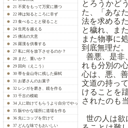
とろうかど
21 不変をもって万変に勝つ
た
、
「あな
22 禅は知るところに非ず
法を求める
23 食べることと寝ること
と
穢れ
、ま
24 生死を越える
25 佛法の大意
また物事
に
26 羅漢を供養する
到底
無理だ
27 私に何を放下させるのか？
善悪、是非
28 まだ、重いか？
れも分別の
29 回向（えこう）
心は、悪、
30 帯を金山寺に残した蘇軾
31 お婆さんのお菓子
文道の持
っ
32 レンガを磨き、鏡を作る
けることを
33 千古の模範
されたのも
34 人に助けてもらうより自分でやっ
て
35 賑やかな場所に道場を作る
世
の
人は
欲
36 先にコップを空けて
ることは難
37 どんな味でもおいしい