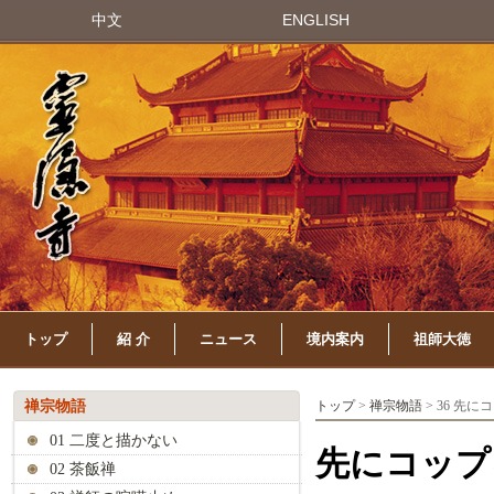
中文
ENGLISH
トップ
紹 介
ニュース
境内案内
祖師大徳
禅宗物語
トップ
>
禅宗物語
> 36 先
01 二度と描かない
先にコップ
02 茶飯禅