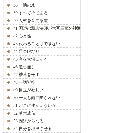
38 一滴の水
39 すべて禅である
40 人材を育てる道
41 国師の慧忠法師が大耳三蔵の神通
力を見抜く
42 心と性
43 代わることはできない
44 通身眼なり
45 今を大切にする
46 道心無し
47 椎茸を干す
48 一切皆空
49 目玉が欲しい
50 一人も雨に降られない
51 どこに佛がいないか
52 草木成仏
53 因縁からなる
54 自分を埋没させる