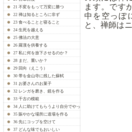
ます。です
21 不変をもって万変に勝つ
中を空っぽ
22 禅は知るところに非ず
23 食べることと寝ること
と、禅師は
24 生死を越える
25 佛法の大意
26 羅漢を供養する
27 私に何を放下させるのか？
28 まだ、重いか？
29 回向（えこう）
30 帯を金山寺に残した蘇軾
31 お婆さんのお菓子
32 レンガを磨き、鏡を作る
33 千古の模範
34 人に助けてもらうより自分でやっ
て
35 賑やかな場所に道場を作る
36 先にコップを空けて
37 どんな味でもおいしい