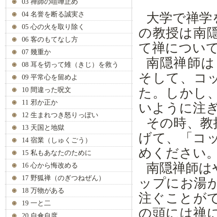
03 禅師の喧嘩止め
04 名誉を断る誠実さ
大学で禅学
05 心の火を取り除く
の教授は南
06 客のもてなし方
て禅につい
07 幾重か
南隠禅師は
08 耳を切って雉（きじ）を救う
そして、コ
09 平常心を留めよ
た。しかし
10 間違った呪文
11 邪か正か
いように注
12 生まれつき怒りっぽい
その時、教
13 天国と地獄
げて、「コ
14 宿業（しゅくごう）
めください
15 私もあなたのために
南隠禅師は
16 心から悔改める
17 野狐禅（のぎつねぜん）
ップにお湯
18 万物がある
注ぐことが
19 一と二
の頭には禅
20 自傘自度