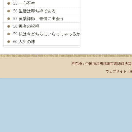
55 一心不生
56 生活は即ち禅である
57 黄檗禅師、奇僧に出会う
58 禅者の祝福
59 仏は今どちらにいらっしゃっるか
60 人生の味
所在地：中国浙江省杭州市霊隠路法雲弄1号（郵
ウェブサイト: http://jp