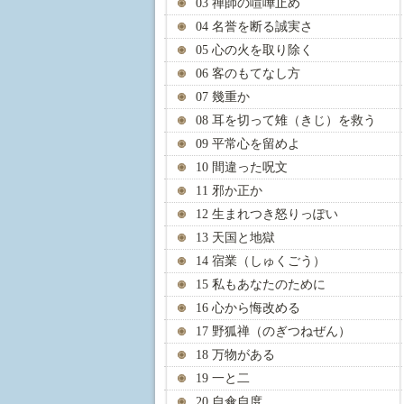
03 禅師の喧嘩止め
04 名誉を断る誠実さ
05 心の火を取り除く
06 客のもてなし方
07 幾重か
08 耳を切って雉（きじ）を救う
09 平常心を留めよ
10 間違った呪文
11 邪か正か
12 生まれつき怒りっぽい
13 天国と地獄
14 宿業（しゅくごう）
15 私もあなたのために
16 心から悔改める
17 野狐禅（のぎつねぜん）
18 万物がある
19 一と二
20 自傘自度