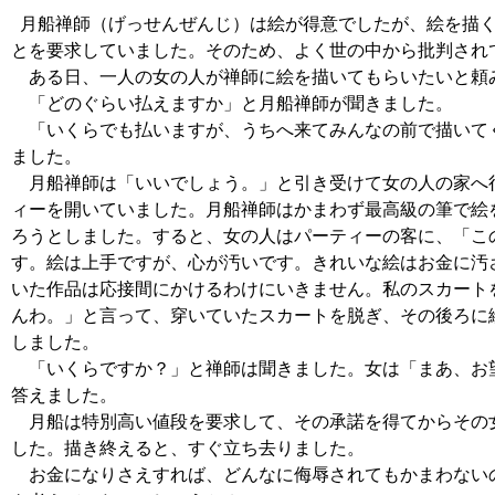
月船禅師（げっせんぜんじ）は絵が得意でしたが、絵を描
とを要求していました。そのため、よく世の中から批判され
ある日、一人の女の人が禅師に絵を描いてもらいたいと頼
「どのぐらい払えますか」と月船禅師が聞きました。
「いくらでも払いますが、うちへ来てみんなの前で描いて
ました。
月船禅師は「いいでしょう。」と引き受けて女の人の家へ
ィーを開いていました。月船禅師はかまわず最高級の筆で絵
ろうとしました。すると、女の人はパーティーの客に、「こ
す。絵は上手ですが、心が汚いです。きれいな絵はお金に汚
いた作品は応接間にかけるわけにいきません。私のスカート
んわ。」と言って、穿いていたスカートを脱ぎ、その後ろに
しました。
「いくらですか？」と禅師は聞きました。女は「まあ、お
答えました。
月船は特別高い値段を要求して、その承諾を得てからその
した。描き終えると、すぐ立ち去りました。
お金になりさえすれば、どんなに侮辱されてもかまわない