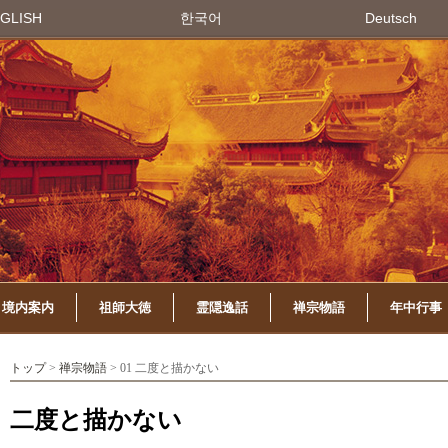
GLISH
한국어
Deutsch
境内案内
祖師大徳
霊隠逸話
禅宗物語
年中行事
トップ
>
禅宗物語
> 01 二度と描かない
二度と描かない