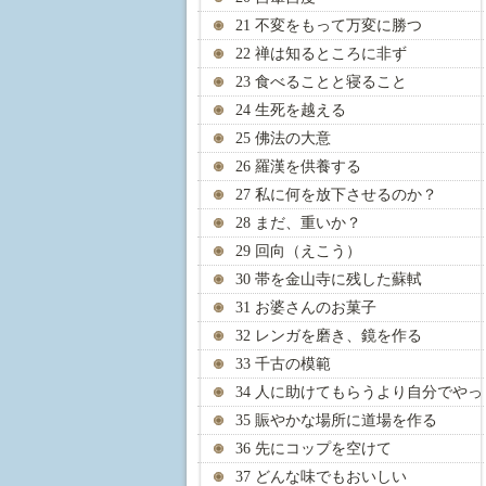
21 不変をもって万変に勝つ
22 禅は知るところに非ず
23 食べることと寝ること
24 生死を越える
25 佛法の大意
26 羅漢を供養する
27 私に何を放下させるのか？
28 まだ、重いか？
29 回向（えこう）
30 帯を金山寺に残した蘇軾
31 お婆さんのお菓子
32 レンガを磨き、鏡を作る
33 千古の模範
34 人に助けてもらうより自分でやっ
て
35 賑やかな場所に道場を作る
36 先にコップを空けて
37 どんな味でもおいしい