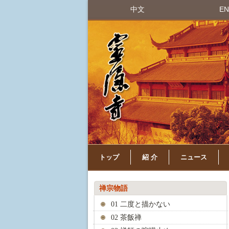
中文
EN
トップ
紹 介
ニュース
禅宗物語
01 二度と描かない
02 茶飯禅