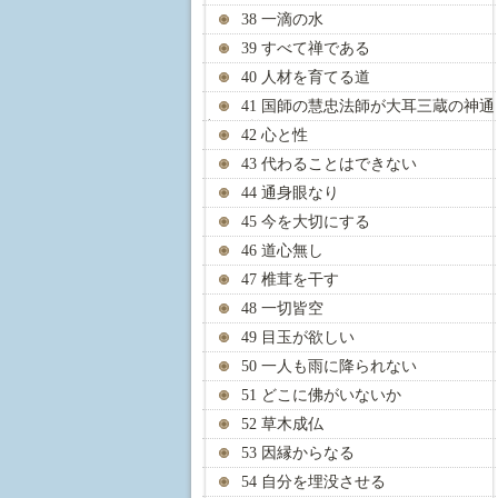
38 一滴の水
39 すべて禅である
40 人材を育てる道
41 国師の慧忠法師が大耳三蔵の神通
力を見抜く
42 心と性
43 代わることはできない
44 通身眼なり
45 今を大切にする
46 道心無し
47 椎茸を干す
48 一切皆空
49 目玉が欲しい
50 一人も雨に降られない
51 どこに佛がいないか
52 草木成仏
53 因縁からなる
54 自分を埋没させる