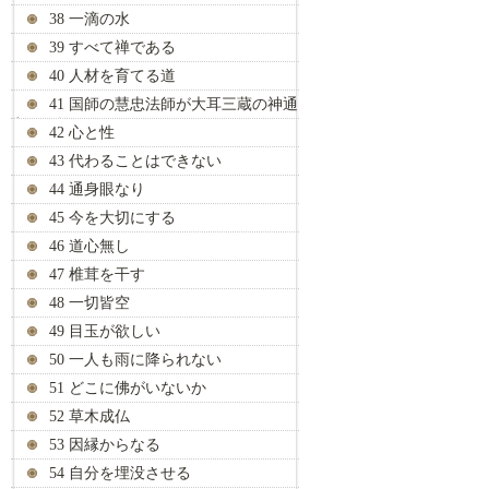
38 一滴の水
39 すべて禅である
40 人材を育てる道
41 国師の慧忠法師が大耳三蔵の神通
力を見抜く
42 心と性
43 代わることはできない
44 通身眼なり
45 今を大切にする
46 道心無し
47 椎茸を干す
48 一切皆空
49 目玉が欲しい
50 一人も雨に降られない
51 どこに佛がいないか
52 草木成仏
53 因縁からなる
54 自分を埋没させる