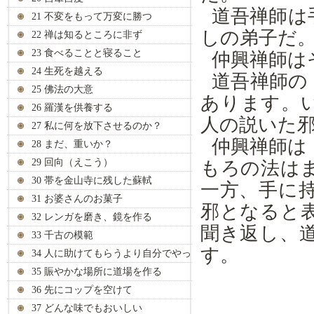
道吾禅師は
21 不変をもって万変に勝つ
しの弟子だ
22 禅は知るところに非ず
23 食べることと寝ること
仲興禅師は
24 生死を越える
道吾禅師の
25 佛法の大意
あります。
26 羅漢を供養する
人の説いた
27 私に何を放下させるのか？
仲興禅師は
28 まだ、重いか？
29 回向（えこう）
もろの法は
30 帯を金山寺に残した蘇軾
一方、手に
31 お婆さんのお菓子
邪となると
32 レンガを磨き、鏡を作る
聞き返し、
33 千古の模範
す。
34 人に助けてもらうより自分でやっ
て
35 賑やかな場所に道場を作る
36 先にコップを空けて
37 どんな味でもおいしい