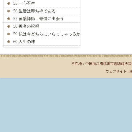
55 一心不生
56 生活は即ち禅である
57 黄檗禅師、奇僧に出会う
58 禅者の祝福
59 仏は今どちらにいらっしゃっるか
60 人生の味
所在地：中国浙江省杭州市霊隠路法雲弄1号（郵
ウェブサイト: http://jp