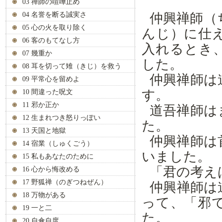
03 禅師の喧嘩止め
04 名誉を断る誠実さ
仲興禅師（
05 心の火を取り除く
んじ）に仕
06 客のもてなし方
入れるとき
07 幾重か
した。
08 耳を切って雉（きじ）を救う
仲興禅師は
09 平常心を留めよ
す。
10 間違った呪文
11 邪か正か
道吾禅師は
12 生まれつき怒りっぽい
た。
13 天国と地獄
仲興禅師は
14 宿業（しゅくごう）
いました。
15 私もあなたのために
「君の考え
16 心から悔改める
17 野狐禅（のぎつねぜん）
仲興禅師は
18 万物がある
って、「邪
19 一と二
た。
20 自傘自度