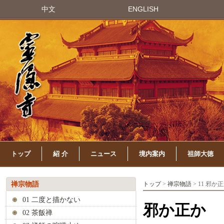
中文
ENGLISH
トップ
紹 介
ニュース
境内案内
祖師大徳
禅宗物語
トップ
>
禅宗物語
> 11 邪か
01 二度と描かない
邪か正か
02 茶飯禅