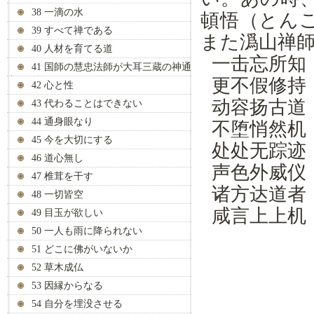
38 一滴の水
頓悟（とん
39 すべて禅である
また潙山禅
40 人材を育てる道
一击忘所知
41 国師の慧忠法師が大耳三蔵の神通
力を見抜く
更不假修持
42 心と性
动容扬古道
43 代わることはできない
44 通身眼なり
不堕悄然机
45 今を大切にする
处处无踪迹
46 道心無し
声色外威仪
47 椎茸を干す
诸方达道者
48 一切皆空
咸言上上机
49 目玉が欲しい
50 一人も雨に降られない
51 どこに佛がいないか
52 草木成仏
53 因縁からなる
54 自分を埋没させる