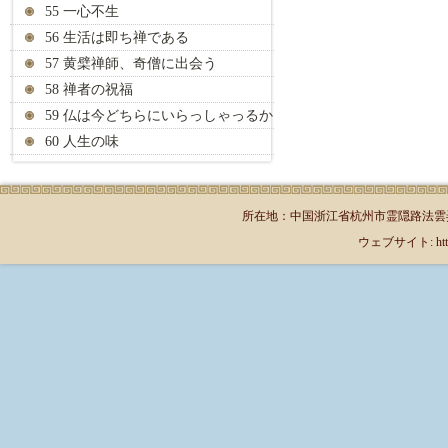
55 一心不生
56 生活は即ち禅である
57 黄檗禅師、奇僧に出会う
58 禅者の祝福
59 仏は今どちらにいらっしゃっるか
60 人生の味
所在地：中国浙江省杭州市霊隠路法雲弄1号（郵
ウェブサイト: http://jp