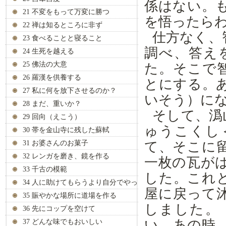
係はない。
21 不変をもって万変に勝つ
を悟ったら
22 禅は知るところに非ず
仕方なく、
23 食べることと寝ること
調べ、答え
24 生死を越える
25 佛法の大意
た。そこで
26 羅漢を供養する
とにする。
27 私に何を放下させるのか？
いそう）に
28 まだ、重いか？
そして、潙
29 回向（えこう）
ゅうこくし
30 帯を金山寺に残した蘇軾
31 お婆さんのお菓子
て、そこに
32 レンガを磨き、鏡を作る
一枚の瓦が
33 千古の模範
した。これ
34 人に助けてもらうより自分でやっ
屋に戻って
て
35 賑やかな場所に道場を作る
しました。
36 先にコップを空けて
い。あの時
37 どんな味でもおいしい