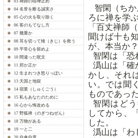
03 禅師の喧嘩止め
智閑（ちか
04 名誉を断る誠実さ
ろに禅を学
05 心の火を取り除く
「百丈禅師
06 客のもてなし方
07 幾重か
聞けば十も
08 耳を切って雉（きじ）を救う
が、本当か
09 平常心を留めよ
智閑は「恐
10 間違った呪文
潙山は「確
11 邪か正か
かし、それ
12 生まれつき怒りっぽい
13 天国と地獄
い。では聞
14 宿業（しゅくごう）
ものであっ
15 私もあなたのために
智閑はどう
16 心から悔改める
してから、
17 野狐禅（のぎつねぜん）
した。
18 万物がある
19 一と二
潙山は「わ
20 自傘自度