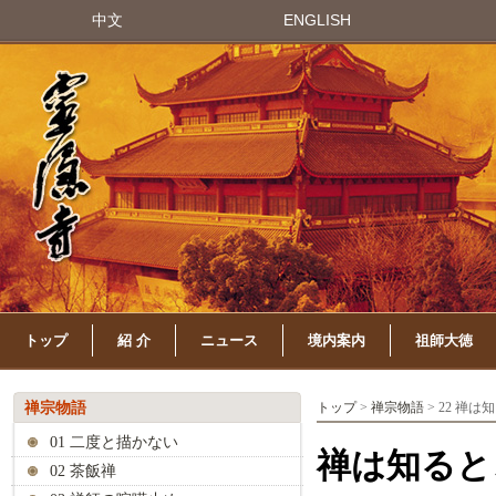
中文
ENGLISH
トップ
紹 介
ニュース
境内案内
祖師大徳
禅宗物語
トップ
>
禅宗物語
> 22 禅
01 二度と描かない
禅は知ると
02 茶飯禅