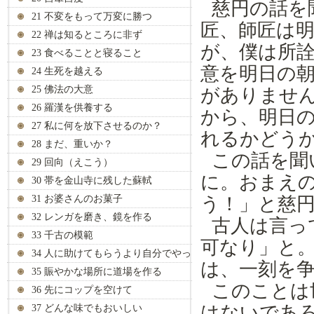
慈円の話を
21 不変をもって万変に勝つ
匠、師匠は
22 禅は知るところに非ず
が、
僕
は所
23 食べることと寝ること
意
を
明日の
24 生死を越える
25 佛法の大意
がありませ
26 羅漢を供養する
から、明日
27 私に何を放下させるのか？
れるかどう
28 まだ、重いか？
こ
の話を聞
29 回向（えこう）
に。
おまえ
30 帯を金山寺に残した蘇軾
31 お婆さんのお菓子
う！」と
慈
32 レンガを磨き、鏡を作る
古人
は
言
っ
33 千古の模範
可なり
」と
34 人に助けてもらうより自分でやっ
は、一刻
を
て
35 賑やかな場所に道場を作る
このこと
は
36 先にコップを空けて
はないで
あ
37 どんな味でもおいしい