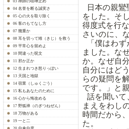
03 禅師の喧嘩止め
日本の親鸞
04 名誉を断る誠実さ
をした。そ
05 心の火を取り除く
得度式を行
06 客のもてなし方
07 幾重か
さいのに、
08 耳を切って雉（きじ）を救う
「僕はわず
09 平常心を留めよ
まし
た。な
10 間違った呪文
か。なぜ自
11 邪か正か
自分
に
はど
12 生まれつき怒りっぽい
13 天国と地獄
らの疑問を
14 宿業（しゅくごう）
です。」と
15 私もあなたのために
話を聞
いて
16 心から悔改める
まえ
をわし
17 野狐禅（のぎつねぜん）
時間だから
18 万物がある
19 一と二
た。
20 自傘自度