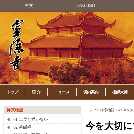
中文
ENGLISH
トップ
紹 介
ニュース
境内案内
祖師大徳
禅宗物語
トップ
>
禅宗物語
> 45 今
01 二度と描かない
今を大切に
02 茶飯禅