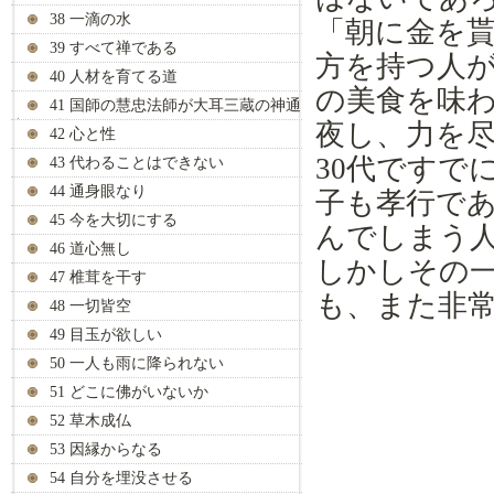
38 一滴の水
「
朝
に金を
39 すべて禅である
方を持つ人
40 人材を育てる道
の美食を味
41 国師の慧忠法師が大耳三蔵の神通
力を見抜く
夜し、
力
を
42 心と性
30代
ですで
43 代わることはできない
44 通身眼なり
子も孝行で
45 今を大切にする
んでしま
う
46 道心無し
しかしその
47 椎茸を干す
も、
また非
48 一切皆空
49 目玉が欲しい
50 一人も雨に降られない
51 どこに佛がいないか
52 草木成仏
53 因縁からなる
54 自分を埋没させる