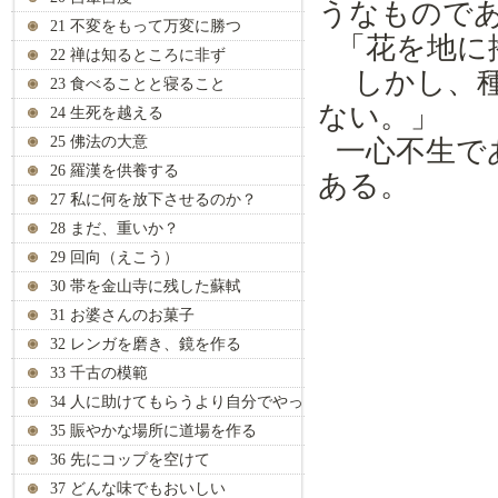
うなもので
21 不変をもって万変に勝つ
「花を地に
22 禅は知るところに非ず
しかし、
23 食べることと寝ること
ない。」
24 生死を越える
25 佛法の大意
一心不生で
26 羅漢を供養する
ある。
27 私に何を放下させるのか？
28 まだ、重いか？
29 回向（えこう）
30 帯を金山寺に残した蘇軾
31 お婆さんのお菓子
32 レンガを磨き、鏡を作る
33 千古の模範
34 人に助けてもらうより自分でやっ
て
35 賑やかな場所に道場を作る
36 先にコップを空けて
37 どんな味でもおいしい