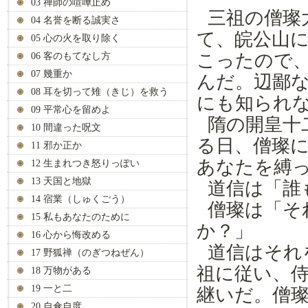
03 禅師の喧嘩止め
三祖の僧璨
04 名誉を断る誠実さ
て、皖公山
05 心の火を取り除く
こったので
06 客のもてなし方
07 幾重か
んだ。辺鄙
08 耳を切って雉（きじ）を救う
にも知られ
09 平常心を留めよ
隋の開皇十
10 間違った呪文
る日、僧璨
11 邪か正か
あなたを縛
12 生まれつき怒りっぽい
13 天国と地獄
道信は「誰
14 宿業（しゅくごう）
僧璨は「そ
15 私もあなたのために
か？」
16 心から悔改める
道信はそれ
17 野狐禅（のぎつねぜん）
祖に従い、
18 万物がある
19 一と二
継いだ。僧
20 自傘自度