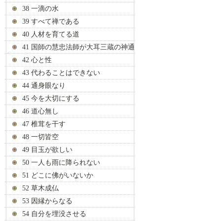
38 一滴の水
39 すべて禅である
40 人材を育てる道
41 国師の慧忠法師が大耳三蔵の神通
力を見抜く
42 心と性
43 代わることはできない
44 通身眼なり
45 今を大切にする
46 道心無し
47 椎茸を干す
48 一切皆空
49 目玉が欲しい
50 一人も雨に降られない
51 どこに佛がいないか
52 草木成仏
53 因縁からなる
54 自分を埋没させる