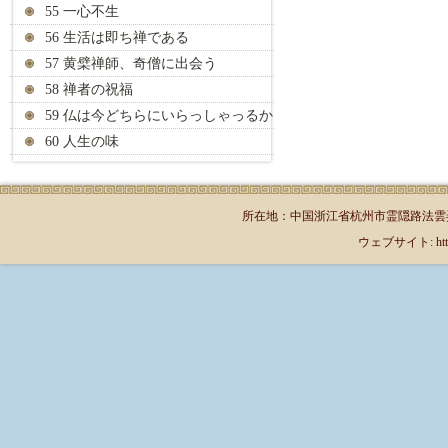
55 一心不生
56 生活は即ち禅である
57 黄檗禅師、奇僧に出会う
58 禅者の祝福
59 仏は今どちらにいらっしゃっるか
60 人生の味
所在地：中国浙江省杭州市霊隠路法雲弄1号（郵
ウェブサイト: http://jp