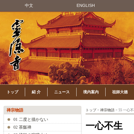
中文
ENGLISH
トップ
紹 介
ニュース
境内案内
祖師大徳
禅宗物語
トップ
>
禅宗物語
> 55 一心
01 二度と描かない
一心不生
02 茶飯禅