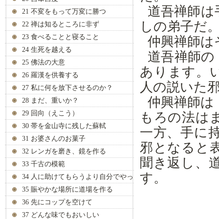
道吾禅師は
21 不変をもって万変に勝つ
しの弟子だ
22 禅は知るところに非ず
23 食べることと寝ること
仲興禅師は
24 生死を越える
道吾禅師の
25 佛法の大意
あります。
26 羅漢を供養する
人の説いた
27 私に何を放下させるのか？
仲興禅師は
28 まだ、重いか？
29 回向（えこう）
もろの法は
30 帯を金山寺に残した蘇軾
一方、手に
31 お婆さんのお菓子
邪となると
32 レンガを磨き、鏡を作る
聞き返し、
33 千古の模範
す。
34 人に助けてもらうより自分でやっ
て
35 賑やかな場所に道場を作る
36 先にコップを空けて
37 どんな味でもおいしい