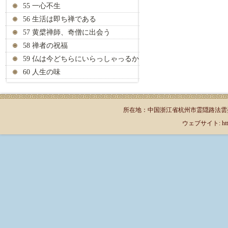
55 一心不生
56 生活は即ち禅である
57 黄檗禅師、奇僧に出会う
58 禅者の祝福
59 仏は今どちらにいらっしゃっるか
60 人生の味
所在地：中国浙江省杭州市霊隠路法雲弄1号（郵
ウェブサイト: http://jp