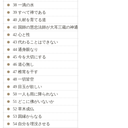
38 一滴の水
39 すべて禅である
40 人材を育てる道
41 国師の慧忠法師が大耳三蔵の神通
力を見抜く
42 心と性
43 代わることはできない
44 通身眼なり
45 今を大切にする
46 道心無し
47 椎茸を干す
48 一切皆空
49 目玉が欲しい
50 一人も雨に降られない
51 どこに佛がいないか
52 草木成仏
53 因縁からなる
54 自分を埋没させる