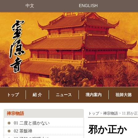
中文
ENGLISH
トップ
紹 介
ニュース
境内案内
祖師大徳
禅宗物語
トップ
>
禅宗物語
> 11 邪か
01 二度と描かない
邪か正か
02 茶飯禅