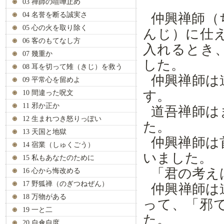
03 禅師の喧嘩止め
04 名誉を断る誠実さ
仲興禅師（
05 心の火を取り除く
んじ）に仕
06 客のもてなし方
入れるとき
07 幾重か
した。
08 耳を切って雉（きじ）を救う
仲興禅師は
09 平常心を留めよ
す。
10 間違った呪文
11 邪か正か
道吾禅師は
12 生まれつき怒りっぽい
た。
13 天国と地獄
仲興禅師は
14 宿業（しゅくごう）
いました。
15 私もあなたのために
「君の考え
16 心から悔改める
17 野狐禅（のぎつねぜん）
仲興禅師は
18 万物がある
って、「邪
19 一と二
た。
20 自傘自度