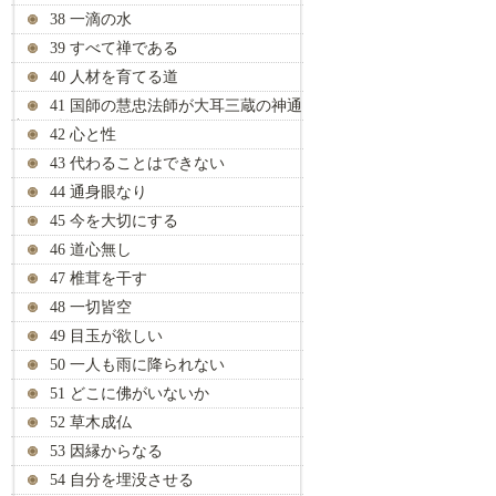
38 一滴の水
39 すべて禅である
40 人材を育てる道
41 国師の慧忠法師が大耳三蔵の神通
力を見抜く
42 心と性
43 代わることはできない
44 通身眼なり
45 今を大切にする
46 道心無し
47 椎茸を干す
48 一切皆空
49 目玉が欲しい
50 一人も雨に降られない
51 どこに佛がいないか
52 草木成仏
53 因縁からなる
54 自分を埋没させる