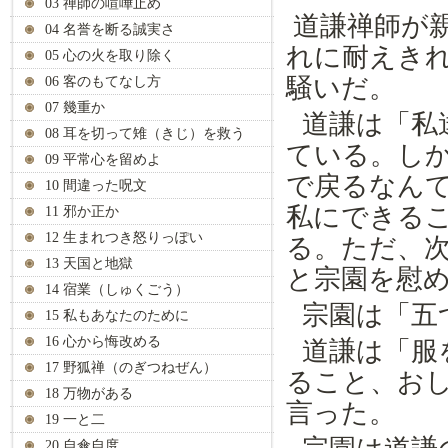
03 禅師の喧嘩止め
道謙禅師が
04 名誉を断る誠実さ
れに耐えき
05 心の火を取り除く
騒いだ。
06 客のもてなし方
07 幾重か
道謙は「私
08 耳を切って雉（きじ）を救う
ている。し
09 平常心を留めよ
で戻るなん
10 間違った呪文
私にできる
11 邪か正か
12 生まれつき怒りっぽい
る。ただ、
13 天国と地獄
と宗園を慰
14 宿業（しゅくごう）
宗園は「五
15 私もあなたのために
16 心から悔改める
道謙は「服
17 野狐禅（のぎつねぜん）
ること、お
18 万物がある
言った。
19 一と二
20 自傘自度