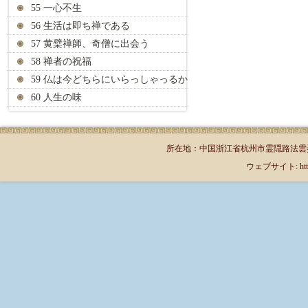
55 一心不生
56 生活は即ち禅である
57 黄檗禅師、奇僧に出会う
58 禅者の祝福
59 仏は今どちらにいらっしゃっるか
60 人生の味
所在地：中国浙江省杭州市霊隠路法雲弄1号（郵
ウェブサイト: http://jp