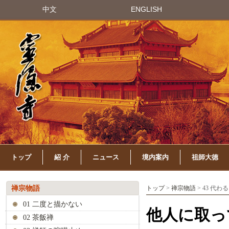
中文
ENGLISH
トップ
紹 介
ニュース
境内案内
祖師大徳
禅宗物語
トップ
>
禅宗物語
> 43 代
01 二度と描かない
他人に取っ
02 茶飯禅