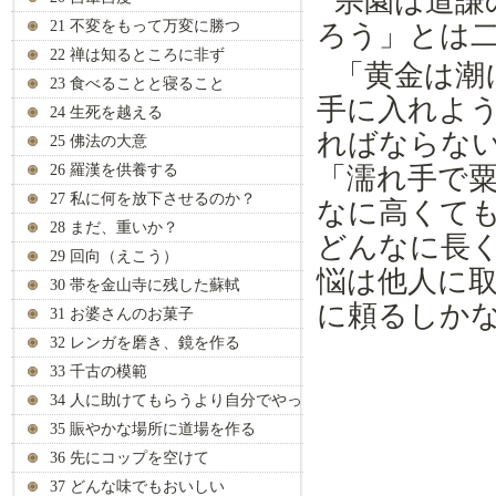
宗園は道謙
21 不変をもって万変に勝つ
ろう」とは
22 禅は知るところに非ず
「黄金は潮
23 食べることと寝ること
手に入れよ
24 生死を越える
ればならな
25 佛法の大意
26 羅漢を供養する
「濡れ手で
27 私に何を放下させるのか？
なに高くて
28 まだ、重いか？
どんなに長
29 回向（えこう）
悩は他人に
30 帯を金山寺に残した蘇軾
に頼るしか
31 お婆さんのお菓子
32 レンガを磨き、鏡を作る
33 千古の模範
34 人に助けてもらうより自分でやっ
て
35 賑やかな場所に道場を作る
36 先にコップを空けて
37 どんな味でもおいしい