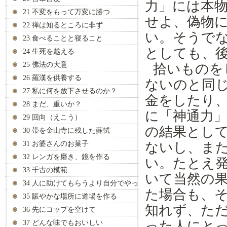
力」には本
21 不変をもって万変に勝つ
せよ
、
偽物
22 禅は知るところに非ず
い。
そうで
23 食べることと寝ること
としても、
24 生死を越える
25 佛法の大意
拾いものを
26 羅漢を供養する
ないのと同
27 私に何を放下させるのか？
金を
し
たり
28 まだ、重いか？
に「
神通
力
29 回向（えこう）
の結果とし
30 帯を金山寺に残した蘇軾
31 お婆さんのお菓子
ないし、ま
32 レンガを磨き、鏡を作る
い。たとえ
33 千古の模範
いて当然の
34 人に助けてもらうより自分でやっ
た場合
も
、
て
35 賑やかな場所に道場を作る
知れず、た
36 先にコップを空けて
った人にと
37 どんな味でもおいしい