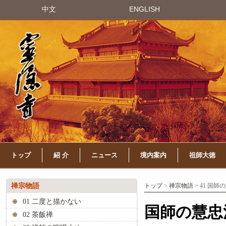
中文
ENGLISH
トップ
紹 介
ニュース
境内案内
祖師大徳
禅宗物語
トップ
>
禅宗物語
> 41 国
01 二度と描かない
国師の慧忠
02 茶飯禅