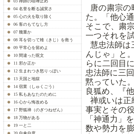
03 禅師の喧嘩止め
唐の
粛
宗の
04 名誉を断る誠実さ
た。「
他心
05 心の火を取り除く
そこで、
粛
06 客のもてなし方
07 幾重か
一つ
それを
08 耳を切って雉（きじ）を救う
慧忠
法
師は
09 平常心を留めよ
んじゃ」
と
10 間違った呪文
らに二回目
11 邪か正か
忠
法
師
に
三
12 生まれつき怒りっぽい
13 天国と地獄
黙っていた
14 宿業（しゅくごう）
良狐
め
、『
15 私もあなたのために
禅
或
い
は正
16 心から悔改める
事実とその
17 野狐禅（のぎつねぜん）
「神通力」
18 万物がある
19 一と二
数
や勢
力
を
20 自傘自度