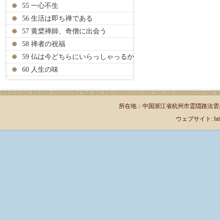
55 一心不生
56 生活は即ち禅である
57 黄檗禅師、奇僧に出会う
58 禅者の祝福
59 仏は今どちらにいらっしゃっるか
60 人生の味
所在地：中国浙江省杭州市霊隠路法雲弄1号（郵
ウェブサイト: http://jp