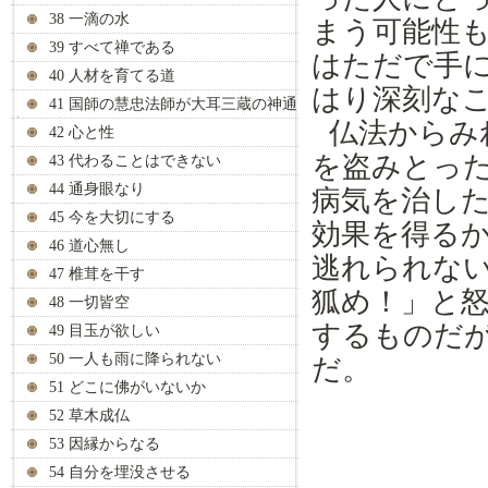
38 一滴の水
まう
可能性
39 すべて禅である
はただで手
40 人材を育てる道
はり
深刻な
41 国師の慧忠法師が大耳三蔵の神通
力を見抜く
仏法から
み
42 心と性
を盗み
と
っ
43 代わることはできない
44 通身眼なり
病気を治し
45 今を大切にする
効果を得る
46 道心無し
逃れられな
47 椎茸を干す
狐
め！
」と
48 一切皆空
す
るものだ
49 目玉が欲しい
50 一人も雨に降られない
だ。
51 どこに佛がいないか
52 草木成仏
53 因縁からなる
54 自分を埋没させる