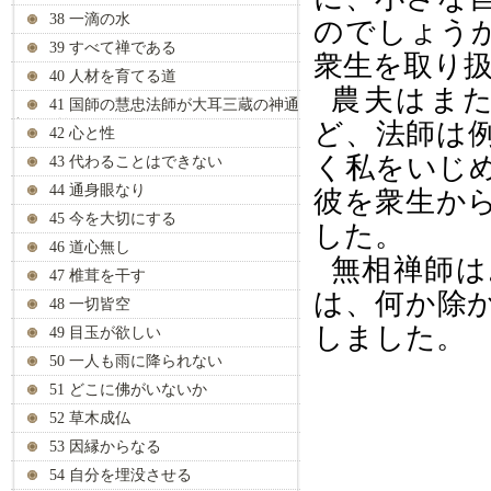
38 一滴の水
のでしょう
39 すべて禅である
衆生を取り
40 人材を育てる道
農夫はま
41 国師の慧忠法師が大耳三蔵の神通
力を見抜く
ど、法師は
42 心と性
く私をいじ
43 代わることはできない
44 通身眼なり
彼を衆生か
45 今を大切にする
した。
46 道心無し
無相禅師は
47 椎茸を干す
は、何か除
48 一切皆空
しました。
49 目玉が欲しい
50 一人も雨に降られない
51 どこに佛がいないか
52 草木成仏
53 因縁からなる
54 自分を埋没させる