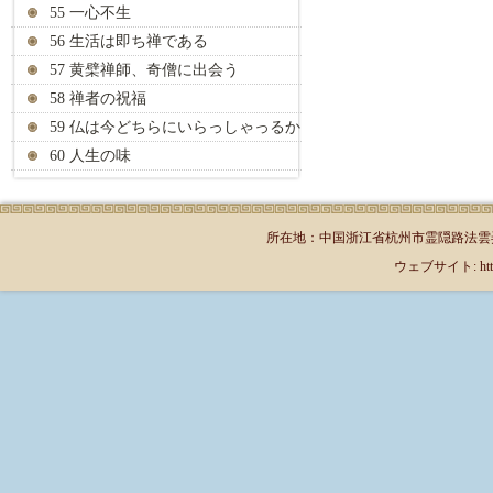
55 一心不生
56 生活は即ち禅である
57 黄檗禅師、奇僧に出会う
58 禅者の祝福
59 仏は今どちらにいらっしゃっるか
60 人生の味
所在地：中国浙江省杭州市霊隠路法雲弄1号（郵
ウェブサイト: http://jp