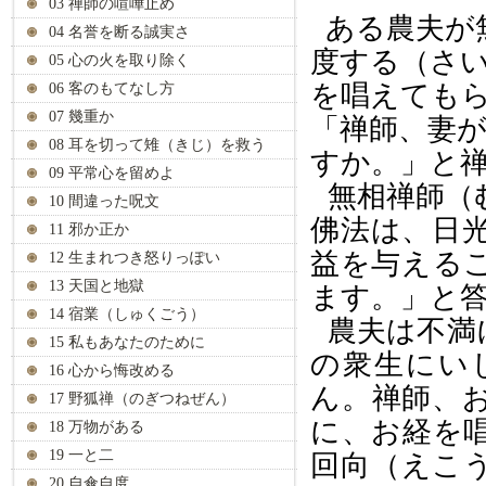
03 禅師の喧嘩止め
ある農夫が
04 名誉を断る誠実さ
度する（さ
05 心の火を取り除く
を唱えても
06 客のもてなし方
07 幾重か
「禅師、妻
08 耳を切って雉（きじ）を救う
すか。」と
09 平常心を留めよ
無相禅師（
10 間違った呪文
佛法は、日
11 邪か正か
益を与える
12 生まれつき怒りっぽい
13 天国と地獄
ます。」と
14 宿業（しゅくごう）
農夫は不満
15 私もあなたのために
の衆生にい
16 心から悔改める
ん。禅師、
17 野狐禅（のぎつねぜん）
に、お経を
18 万物がある
19 一と二
回向（えこ
20 自傘自度