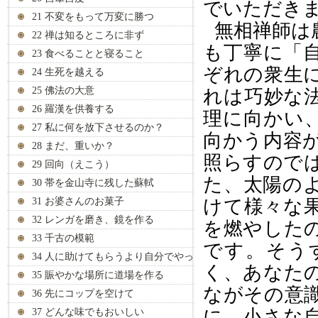
でいただき
21 不変をもって万変に勝つ
無相禅師は
22 禅は知るところに非ず
も丁寧に「
23 食べることと寝ること
ぞれの衆生
24 生死を越える
25 佛法の大意
れは巧妙な
26 羅漢を供養する
理に向かい
27 私に何を放下させるのか？
向かう内容
28 まだ、重いか？
照らすので
29 回向（えこう）
た、太陽の
30 帯を金山寺に残した蘇軾
31 お婆さんのお菓子
けて様々な
32 レンガを磨き、鏡を作る
を燃やした
33 千古の模範
です。そう
34 人に助けてもらうより自分でやっ
く、あなた
て
35 賑やかな場所に道場を作る
ながその意
36 先にコップを空けて
に、小さな
37 どんな味でもおいしい