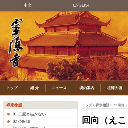
中文
ENGLISH
トップ
紹 介
ニュース
境内案内
祖師大徳
禅宗物語
トップ
>
禅宗物語
> 29 回
01 二度と描かない
回向（えこ
02 茶飯禅