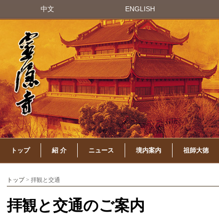
中文
ENGLISH
トップ
紹 介
ニュース
境内案内
祖師大徳
トップ
> 拝観と交通
拝観と交通のご案内