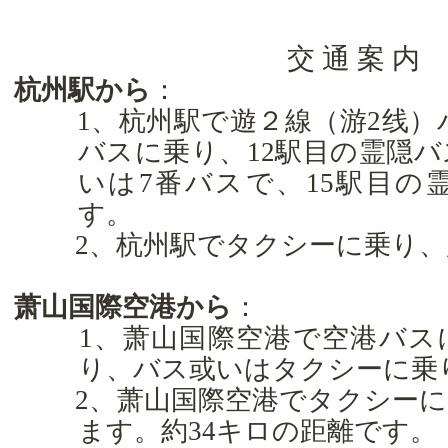
交
通
案
内
杭州駅から
：
1
、杭州駅で遊２線（游
2
线）
バスに乗り、
12
駅目の霊隠バ
いは
7
番バスで、
15
駅目の
す。
2
、杭州駅でタクシーに乗り、
萧山国際空港から
：
1
、萧山国際空港で空港バス
り、バス或いはタクシーに乗
2
、萧山国際空港でタクシーに
ます。約
34
キロの距離です。