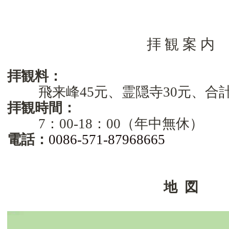
拝
観
案
内
拝観料：
飛来峰
45
元、霊隠寺
30
元、合
拝観時間：
7
：
00-18
：
00
（年中無休）
電話
：
0086-571-87968665
地 図