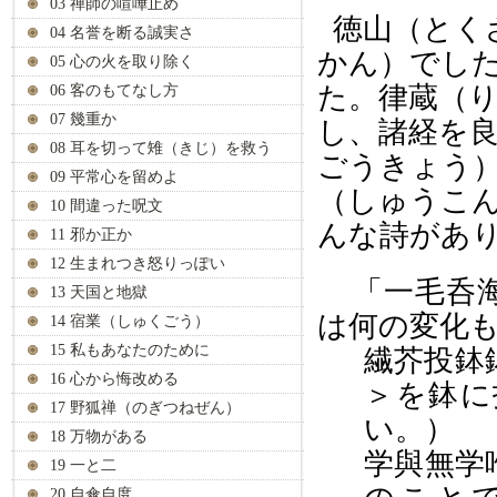
03 禅師の喧嘩止め
徳山（とく
04 名誉を断る誠実さ
かん）でし
05 心の火を取り除く
た。律蔵（
06 客のもてなし方
07 幾重か
し、諸経を
08 耳を切って雉（きじ）を救う
ごうきょう
09 平常心を留めよ
（しゅうこ
10 間違った呪文
んな詩があ
11 邪か正か
12 生まれつき怒りっぽい
「一毛呑
13 天国と地獄
は何の変化
14 宿業（しゅくごう）
15 私もあなたのために
繊芥投鉢
16 心から悔改める
＞を鉢に
17 野狐禅（のぎつねぜん）
い。）
18 万物がある
学與無学
19 一と二
20 自傘自度