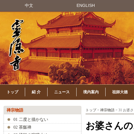
中文
ENGLISH
トップ
紹 介
ニュース
境内案内
祖師大徳
禅宗物語
トップ
>
禅宗物語
> 31 お
01 二度と描かない
お婆さんの
02 茶飯禅