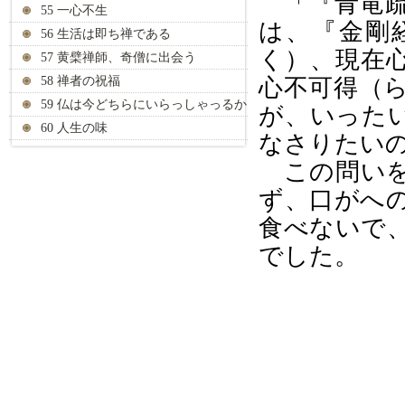
「『青竜疏
55 一心不生
は、『金剛
56 生活は即ち禅である
く）、現在
57 黄檗禅師、奇僧に出会う
58 禅者の祝福
心不可
得（
59 仏は今どちらにいらっしゃっるか
が、いった
60 人生の味
なさりたい
この問い
ず、口がへ
食べないで
でした。