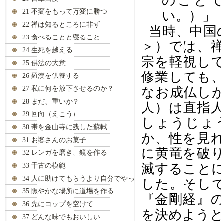
のこと
21 不変をもって万変に勝つ
い。）
22 禅は知るところに非ず
当時、中国
23 食べることと寝ること
＞）では、
24 生死を越える
宗を軽視し
25 佛法の大意
修業しても
26 羅漢を供養する
27 私に何を放下させるのか？
なお成仏し
28 まだ、重いか？
人）は
直指
29 回向（えこう）
しょうじょ
30 帯を金山寺に残した蘇軾
か、性を見
31 お婆さんのお菓子
に黄竜を破
32 レンガを磨き、鏡を作る
滅すること
33 千古の模範
34 人に助けてもらうより自分でやっ
した。そし
て
35 賑やかな場所に道場を作る
『金剛経』
36 先にコップを空けて
を決めよう
37 どんな味でもおいしい