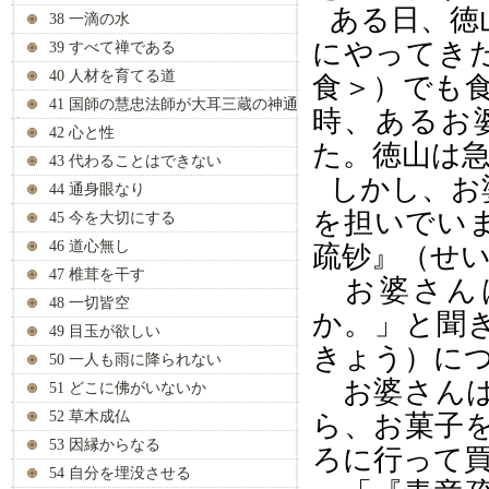
ある日、徳
38 一滴の水
にやってき
39 すべて禅である
40 人材を育てる道
食
＞
）でも
41 国師の慧忠法師が大耳三蔵の神通
時、あるお
力を見抜く
42 心と性
た。徳山は
43 代わることはできない
しかし、お
44 通身眼なり
を担いでい
45 今を大切にする
46 道心無し
疏钞』（せ
47 椎茸を干す
お婆さんは
48 一切皆空
か。」と聞
49 目玉が欲しい
きょう）に
50 一人も雨に降られない
お婆さんは
51 どこに佛がいないか
52 草木成仏
ら、お菓子
53 因縁からなる
ろに行って
54 自分を埋没させる