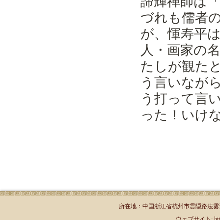
諦輝禅師は
づれも儒者
が、惲寿平
人・画家の
たしが観た
う言いなが
う打って
言
った！いけ
所在地：中国浙江省杭州市霊隠路法雲弄1号（郵
ウェブサイト: http://jp