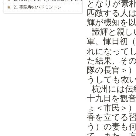
となりが素
でん)
21 霊隠寺のバドミントン
匹敵する人
輝が機知を
諦輝と親し
軍、
日初（
惲
れになって
た結果、そ
隊の長官＞
うしても救
杭州には伝
十九日を観
ょ＜市民＞
香を立てる
う）の妻も