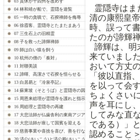
03 貫休が十四州を改めず
霊隠寺はま
04 林和靖が船で、霊隠を遊覧
清の康熙皇
05 一時の貪嗔で、石揆禅師を侮辱
時、誤って
06 徐霞客、霊隠寺とたまたまあう
07 三生石上の旧精霊
たのが諦輝
08 子を救った諦輝禅師
諦輝は、明
09 師は白い猿を飼う
来ていまし
10 杭州の僧の「奏対」
おいて方丈
11 対聯美談
「彼以直指
12 諦暉、高潔さで石揆を悟らせる
13 白居易と『冷泉亭記』
を以って会
14 蘇東坡（そとうば）と霊隠寺の因
ちょくさい
縁
15 周恩来総理が霊隠寺を護れと指示
声を耳にし
16 周総理と霊隠寺の再建
してみな直
17 大悲法師が仏歯舎利の東南アジア
での巡回展覧の護送の任にあたる
である）」
18 大悲法師が座して国賓を迎える
19 慈善事業や喜捨を喜び、善を行な
認めること
い徳を積む
20 済公(さいこう)と済公殿(さいこう