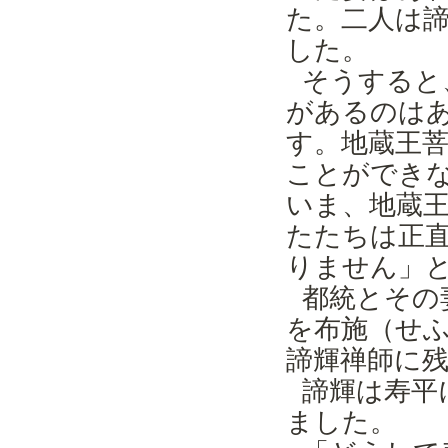
た。二人は
した。
そうすると
があるのは
す。地蔵王
ことができ
いま、地蔵
たたちは正
りません」
都統とその
を布施（せ
諦輝禅師に
諦輝は寿平
ました。