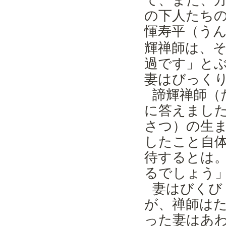
て、また、
の下人たち
寿平（
惲
う
輝禅師は、
過です」と
妻はびっく
諦輝禅師（
に答えまし
さつ）の生
したこと自
待するとは
るでしょう
妻はびくび
が、禅師は
った妻はあ