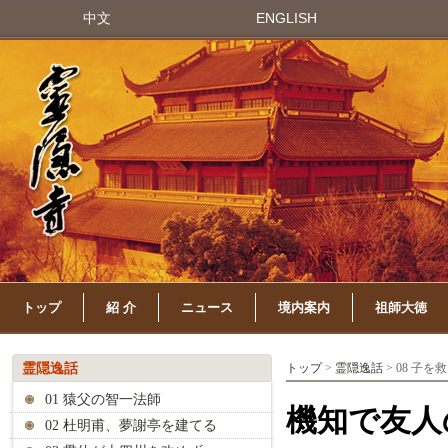
中文
ENGLISH
トップ
紹 介
ニュース
境内案内
祖師大徳
霊隠逸話
トップ
>
霊隠逸話
> 08 子
01 猿父の智一法師
機知で友人
02 杜明甫、夢謝亭を建てる