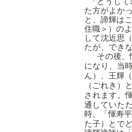
「どうして
た方がよか
と、諦輝は
住職＞）の
して沈近思
たが、でき
その後、
になり、当
）、王輝
ん
（
）
ごれき
されます。
通していた
時、「
寿
惲
た子）とで