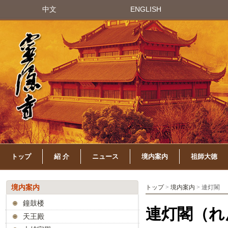
中文
ENGLISH
トップ
紹 介
ニュース
境内案内
祖師大徳
境内案内
トップ
>
境内案内
> 連灯閣
鐘鼓楼
連灯閣（れ
天王殿