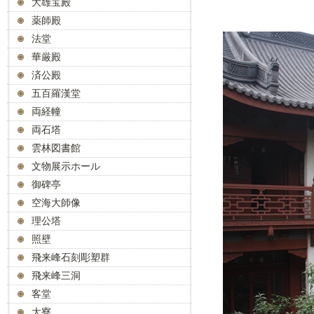
大雄宝殿
薬師殿
法堂
華厳殿
済公殿
五百羅漢堂
両経幢
両石塔
雲林図書館
文物展示ホール
御碑亭
空海大師像
理公塔
照壁
飛来峰石刻彫塑群
飛来峰三洞
客堂
大寮