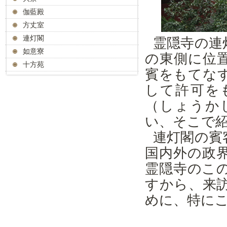
伽藍殿
方丈室
連灯閣
霊隠寺の連
如意寮
の東側に位
十方苑
賓をもてな
して許可を
（しょうか
い、そこで
連灯閣の賓
国内外の政
霊隠寺のこ
すから、来
めに、特に