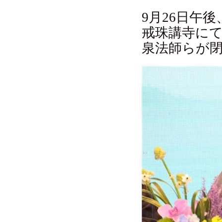
9月26日午
戒珠講寺に
泉法師らが