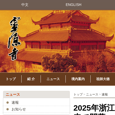
中文
ENGLISH
トップ
紹 介
ニュース
境内案内
祖師大徳
ニュース
トップ
>
ニュース
>
速報
速報
2025年
お知らせ