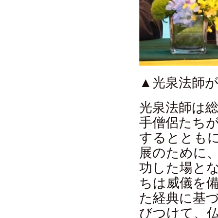
▲光泉法師
光泉法師は
手僧侶たち
するととも
展のために
功した場と
ちは威儀を
た経典に基
びつけて、