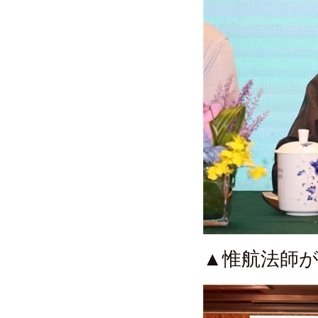
▲惟航法師