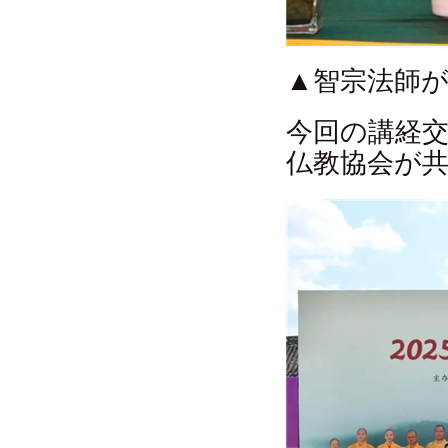
▲智宗法師
今回の講経
仏教協会が