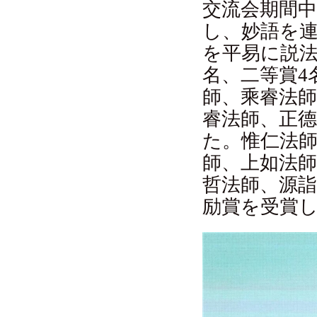
交流会期間中
し、妙語を
を平易に説法
名、二等賞4
師、乘睿法
睿法師、正
た。惟仁法
師、上如法
哲法師、源
励賞を受賞