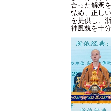
合った解釈
弘め、正し
を提供し、
神風貌を十