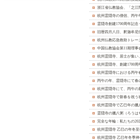
浙江省仏教協会、「之江
杭州霊隠寺の僧侶、丙午
霊隠寺創建1700周年記
に開催
旧暦四月八日、釈迦牟尼
杭州仏教応急救助トレー
中国仏教協会第11期理
杭州霊隠寺、居士が集い
杭州霊隠寺、創建1700
杭州霊隠寺における丙午
丙午の年、霊隠寺にて春
杭州霊隠寺にて、丙午の
杭州霊隠寺で新春を祝う
杭州霊隠寺で乙巳年の臘
霊隠寺の臘八粥（ろうは
完全な年輪：私たちの202
杭州霊隠寺 乙巳の年冬
杭州霊隠寺 乙巳年冬季