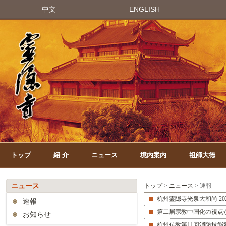
中文
ENGLISH
トップ
紹 介
ニュース
境内案内
祖師大徳
ニュース
トップ
>
ニュース
> 速報
杭州霊隠寺光泉大和尚 20
速報
第二届宗教中国化の視点
お知らせ
杭州仏教第11回消防技