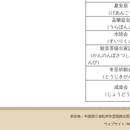
夏安居
（げあん
盂蘭盆
（うらぼん
水陸会
（すいりく
観音菩薩
出家
（かんのんぼさつし
んび）
冬至祈願
（とうじきが
成道会
（じょうど
所在地：中国浙江省杭州市霊隠路法雲弄1号（郵
ウェブサイト: http://jp