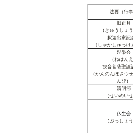
法要（行
旧正月
（きゅうしょ
釈迦出家記
（しゃかしゅっけ
涅槃会
（ねはん
観音菩薩聖誕
（かんのんぼさつ
んび）
清明節
（せいめい
仏生会
（ぶっしょ