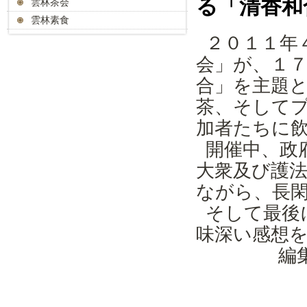
る「清香和
雲林茶会
雲林素食
２０１１年
会」が、１
合」を主題
茶、そして
加者たちに
開催中、政
大衆及び護
ながら、長
そして最後
味深い感想
編