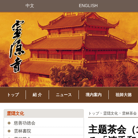
中文
ENGLISH
トップ
紹 介
ニュース
境内案内
祖師大徳
霊隠文化
トップ
>
霊隠文化
>
雲林茶会
慈善功徳会
主题茶会（
雲林書院