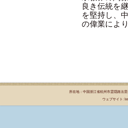
良き伝統を
を堅持し、
の偉業によ
所在地：中国浙江省杭州市霊隠路法雲弄1号（郵
ウェブサイト: http://jp