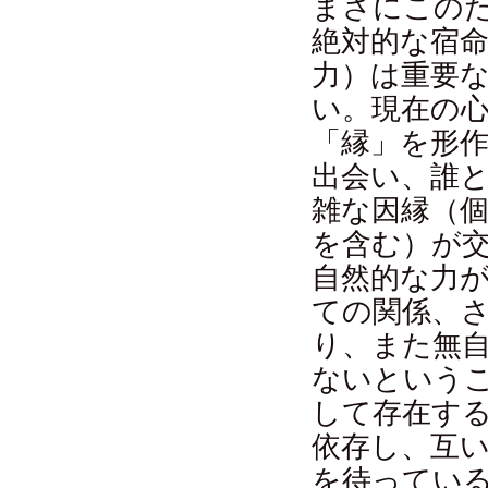
まさにこの
絶対的な宿
力）は重要
い。現在の
「縁」を形
出会い、誰
雑な因縁（
を含む）が
自然的な力
ての関係、
り、また無
ないという
して存在す
依存し、互
を待ってい