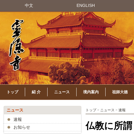
中文
ENGLISH
トップ
紹 介
ニュース
境内案内
祖師大徳
ニュース
トップ
>
ニュース
>
速報
速報
仏教に所謂
お知らせ