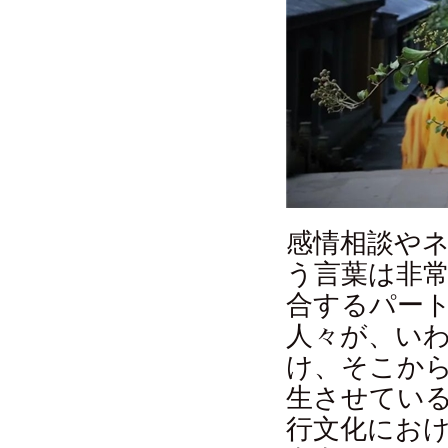
感情相談や
う言葉は非
合するパー
人々が、い
け、そこか
生させてい
行文化にお