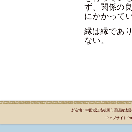
ず、関係の
にかかって
縁は縁であ
ない。
所在地：中国浙江省杭州市霊隠路法雲弄1号（郵
ウェブサイト: http://jp