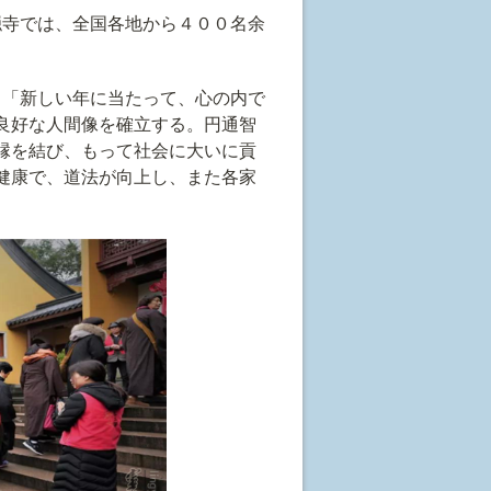
寺では、全国各地から４００名余
「新しい年に当たって、心の内で
良好な人間像を確立する。円通智
縁を結び、もって社会に大いに貢
健康で、道法が向上し、また各家