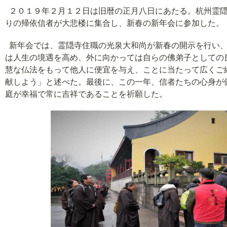
２０１９年２月１２日は旧暦の正月八日にあたる。杭州霊隠
りの帰依信者が大悲楼に集合し、新春の新年会に参加した。
新年会では、霊隠寺住職の光泉大和尚が新春の開示を行い、
は人生の境遇を高め、外に向かっては自らの佛弟子としての
慧な仏法をもって他人に便宜を与え、ことに当たって広くご
献しよう」と述べた。最後に、この一年、信者たちの心身が
庭が幸福で常に吉祥であることを祈願した。