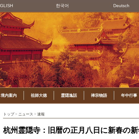
GLISH
한국어
Deutsch
境内案内
祖師大徳
霊隠逸話
禅宗物語
年中行事
トップ
>
ニュース
>
速報
杭州霊隠寺：旧暦の正月八日に新春の新